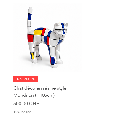
contact.
Nouveauté
Chat déco en résine style
Mondrian (H105cm)
Prix
590,00 CHF
TVA Incluse