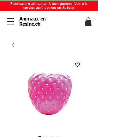
Fabrication artisanale & européenne. Vente &
service après-vente en Suisse.
Animaux-en-
Resine.ch