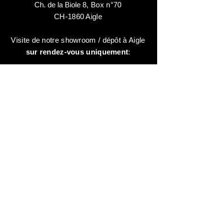
Ch. de la Biole 8
,
Box n°70
CH-1860 Aigle
Visite de notre showroom / dépôt à Aigle
sur rendez-vous uniquement
:
contactez-nous au:
+41 78 744 44 03
Bureau - Admin
Animaux-en-Resine.ch
c/o Diamedia Sàrl
Ruelle de Borjaux 4,
CH-1807 Blonay
T
+41 21 801 03 70
contact@animaux-en-resine.ch