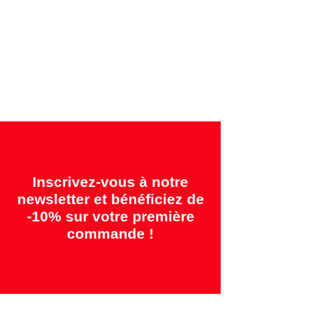
Garanties offertes:
"2 ans = Qualité" &
"14 jours = Satisfait ou remboursé"
Inscrivez-vous à notre
newsletter et bénéficiez de
-10% sur votre première
commande !