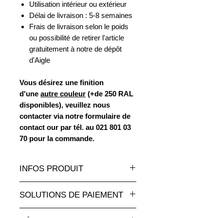
Utilisation intérieur ou extérieur
Délai de livraison : 5-8 semaines
Frais de livraison selon le poids
ou possibilité de retirer l'article
gratuitement à notre de dépôt
d'Aigle
Vous désirez une finition
d'une
autre couleur
(+de 250 RAL
disponibles), veuillez nous
contacter via notre formulaire de
contact our par tél. au 021 801 03
70 pour la commande.
INFOS PRODUIT
Un très grand choix de statues et
SOLUTIONS DE PAIEMENT
sculptures en résine de toutes les
tailles et à des tarifs
Paiement par carte de crédit en ligne