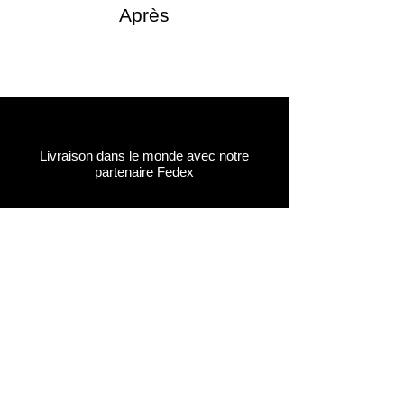
Après
Livraison dans le monde avec notre
partenaire Fedex
Récupérer votre commande gratuitement
à notre dépôt en Suisse (Aigle, VD)