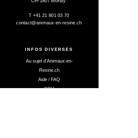
CH-1807 Blonay
T
+41 21 801 03 70
contact@animaux-en-resine.ch
INFOS DIVERSES
Au sujet d'Animaux-en-
Resine.ch
Aide / FAQ
CGV
Notre concept de "pré-
commande"
TWINT bientôt disponible
Comment nettoyer vos résines
Pièces d'artistes