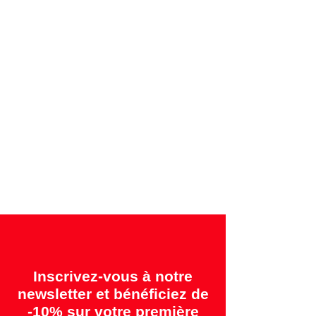
Paiements sécurisés par carte de crédit ou
par facture
Garanties offertes:
"2 ans = Qualité" &
"14 jours = Satisfait ou remboursé"
Inscrivez-vous à notre
newsletter et bénéficiez de
-10% sur votre première