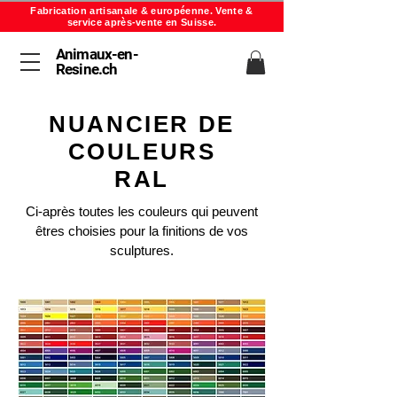
Fabrication artisanale & européenne. Vente &
service après-vente en Suisse.
Animaux-en-
Resine.ch
NUANCIER DE
COULEURS
RAL
Ci-après toutes les couleurs qui peuvent
êtres choisies pour la finitions de vos
sculptures.