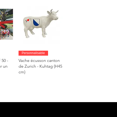
de
Aperçu rapide
Personnalisable
50 -
Vache écusson canton
r un
de Zurich - Kuhtag (H45
cm)