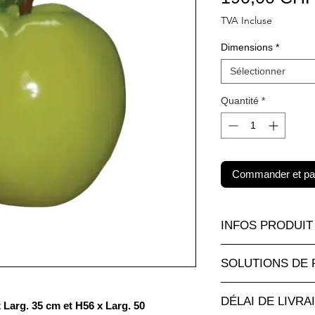
TVA Incluse
Dimensions
*
Sélectionner
Quantité
*
Commander et pa
INFOS PRODUIT
Un très grand choix 
SOLUTIONS DE 
de toutes les tailles 
attractifs sur
animau
Paiement par carte d
pour les objects deco
DÉLAI DE LIVRA
sécurisé.
 Larg. 35 cm et H56 x Larg. 50
Egalement personnal