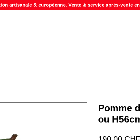
tion artisanale & européenne. Vente & service après-vente en
Pomme de
ou H56c
190,00 CH