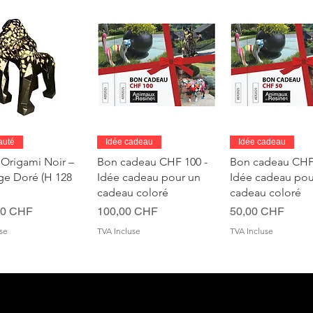
perçu rapide
Aperçu rapide
Aperçu rapi
auté
Idée cadeau
Idée cadeau
 Origami Noir –
Bon cadeau CHF 100 -
Bon cadeau CHF 
age Doré (H 128
Idée cadeau pour un
Idée cadeau pou
cadeau coloré
cadeau coloré
Prix
Prix
00 CHF
100,00 CHF
50,00 CHF
se
TVA Incluse
TVA Incluse