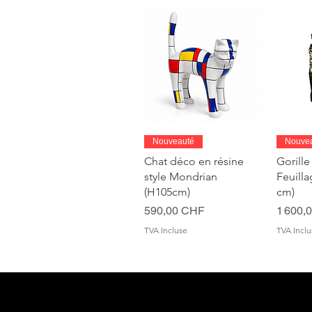
Aperçu rapide
A
Nouveauté
Nouve
Chat déco en résine
Gorille
style Mondrian
Feuill
(H105cm)
cm)
Prix
Prix
590,00 CHF
1 600,
TVA Incluse
TVA Inclu