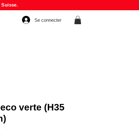
 Suisse.
Se connecter
co verte (H35
m)
Prix
F