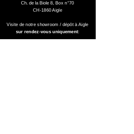
Ch. de la Biole 8
,
Box n°70
CH-1860 Aigle
Visite de notre showroom / dépôt à Aigle
sur rendez-vous uniquement
:
contactez-nous au:
+41 78 744 44 03
Bureau - Admin
Animaux-en-Resine.ch
c/o Diamedia Sàrl
Ruelle de Borjaux 4,
CH-1807 Blonay
T
+41 21 801 03 70
contact@animaux-en-resine.ch