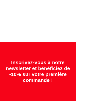
Garanties offertes:
"2 ans = Qualité" &
"14 jours = Satisfait ou remboursé"
Inscrivez-vous à notre
newsletter et bénéficiez de
-10% sur votre première
commande !