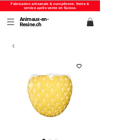
Fabrication artisanale & européenne. Vente &
service après-vente en Suisse.
Animaux-en-
Resine.ch