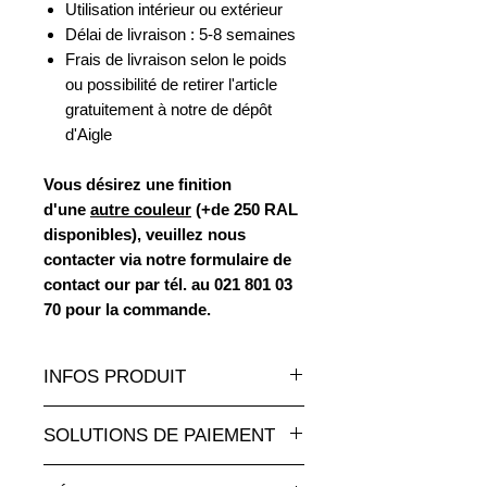
Utilisation intérieur ou extérieur
Délai de livraison : 5-8 semaines
Frais de livraison selon le poids
ou possibilité de retirer l'article
gratuitement à notre de dépôt
d'Aigle
Vous désirez une finition
d'une
autre couleur
(+de 250 RAL
disponibles), veuillez nous
contacter via notre formulaire de
contact our par tél. au 021 801 03
70 pour la commande.
INFOS PRODUIT
Un très grand choix de statues et
SOLUTIONS DE PAIEMENT
sculptures en résine de toutes les
tailles et à des tarifs
Paiement par carte de crédit en ligne