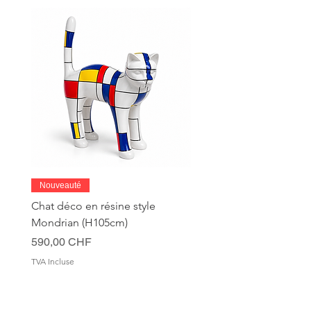
contact.
Nouveauté
Chat déco en résine style
Mondrian (H105cm)
Prix
590,00 CHF
TVA Incluse