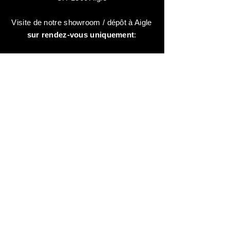
Visite de notre showroom / dépôt à Aigle
sur rendez-vous uniquement
:
contactez-nous au:
+41 78 744 44 03
Bureau - Admin
Animaux-en-Resine.ch
c/o Diamedia Sàrl
Ruelle de Borjaux 4,
CH-1807 Blonay
T
+41 21 801 03 70
contact@animaux-en-resine.ch
INFOS DIVERSES