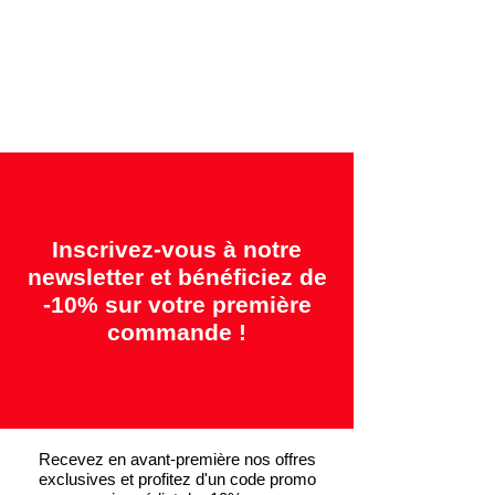
Garanties offertes:
"2 ans = Qualité" &
"14 jours = Satisfait ou remboursé"
Inscrivez-vous à notre
newsletter et bénéficiez de
-10% sur votre première
commande !
Recevez en avant-première nos offres
exclusives et profitez d'un code promo