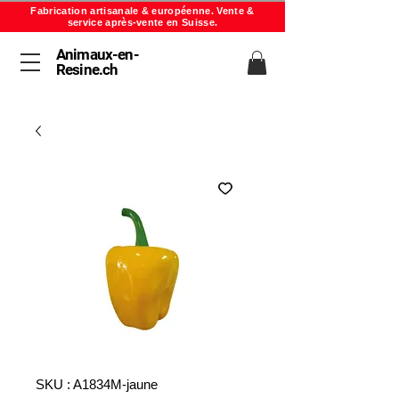
Fabrication artisanale & européenne. Vente &
service après-vente en Suisse.
Animaux-en-
Resine.ch
SKU : A1834M-jaune