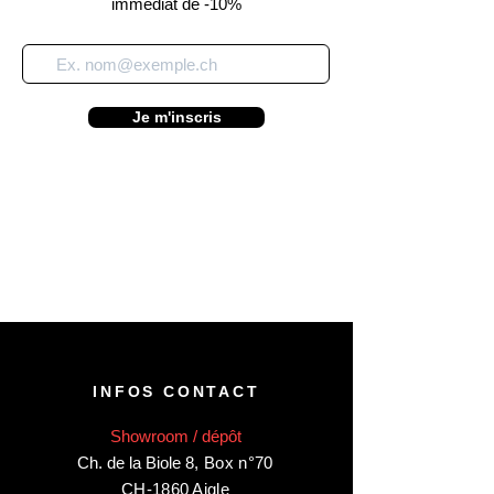
immédiat de -10%
Je m'inscris
INFOS CONTACT
Showroom / dépôt
Ch. de la Biole 8
,
Box n°70
CH-1860 Aigle