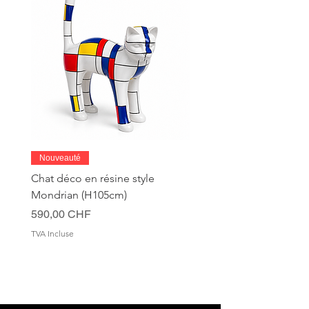
Nouveauté
Chat déco en résine style
Mondrian (H105cm)
Prix
590,00 CHF
TVA Incluse