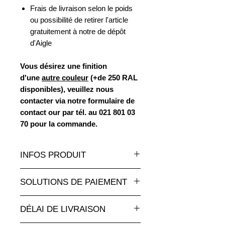
Frais de livraison selon le poids
ou possibilité de retirer l'article
gratuitement à notre de dépôt
d'Aigle
Vous désirez une finition
d'une
autre couleur
(+de 250 RAL
disponibles), veuillez nous
contacter via notre formulaire de
contact our par tél. au 021 801 03
70 pour la commande.
INFOS PRODUIT
Un très grand choix de statues et
SOLUTIONS DE PAIEMENT
sculptures en résine de toutes les
tailles et à des tarifs
Paiement par carte de crédit en ligne
attractifs sur
animauxenresine.ch
,
DÉLAI DE LIVRAISON
totalement sécurisé.
votre spécialiste pour les objects
Pour les paiements par facture,