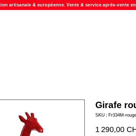
tion artisanale & européenne. Vente & service après-vente en
Girafe r
SKU : Fr334M-roug
1 290,00 C