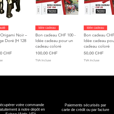
perçu rapide
Aperçu rapide
Aperçu rapi
auté
Idée cadeau
Idée cadeau
 Origami Noir –
Bon cadeau CHF 100 -
Bon cadeau CHF 
age Doré (H 128
Idée cadeau pour un
Idée cadeau pou
cadeau coloré
cadeau coloré
Prix
Prix
00 CHF
100,00 CHF
50,00 CHF
se
TVA Incluse
TVA Incluse
écupérer votre commande
Paiements sécurisés par
atuitement à notre dépôt en
carte de crédit ou par facture
perçu rapide
perçu rapide
Aperçu rapide
Aperçu rapide
Aperçu rapi
Aperçu rapi
nalisable
nalisable
Personnalisable
Personnalisable
Personnalisable
Personnalisable
Suisse (Aigle, VD)