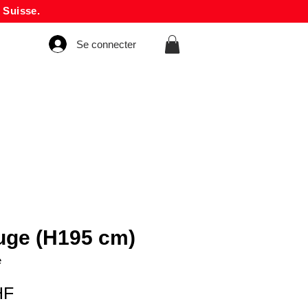
 Suisse.
Se connecter
ouge (H195 cm)
e
Prix
HF