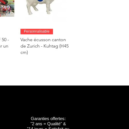
de
Aperçu rapide
Personnalisable
50 -
Vache écusson canton
r un
de Zurich - Kuhtag (H45
cm)
Garanties offertes:
"2 ans = Qualité" &
de
de
Aperçu rapide
Aperçu rapide
Personnalisable
Personnalisable
"14 jours = Satisfait ou