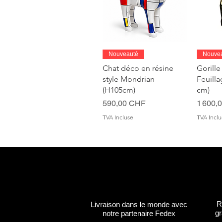
Aperçu rapide
A
Nouveauté
Nouve
Chat déco en résine
Gorille
style Mondrian
Feuill
(H105cm)
cm)
Prix
Prix
590,00 CHF
1 600,
TVA Incluse
TVA Inclu
R
Livraison dans le monde avec
gr
notre partenaire Fedex
Aperçu rapide
Aperçu rapide
Aperçu rapide
A
A
Personnalisable
Personnalisable
Personnalisable
Person
Person