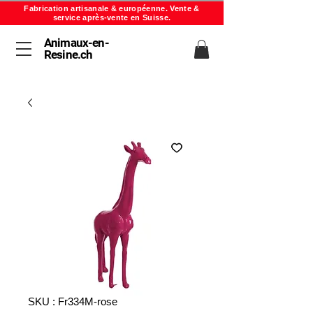
Fabrication artisanale & européenne. Vente &
service après-vente en Suisse.
Animaux-en-
Resine.ch
SKU : Fr334M-rose