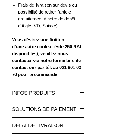
Frais de livraison sur devis ou
possibilité de retirer l'article
gratuitement à notre de dépôt
d'Aigle (VD, Suisse)
Vous désirez une finition
d'une
autre couleur
(+de 250 RAL
disponibles), veuillez nous
contacter via notre formulaire de
contact our par tél. au 021 801 03
70 pour la commande.
INFOS PRODUITS
Un très grand choix de statues et
SOLUTIONS DE PAIEMENT
sculptures en résine de toutes les
tailles et à des tarifs
Paiement par carte de crédit en ligne
attractifs sur animauxenresine.ch,
DÉLAI DE LIVRAISON
totalement sécurisé.
votre spécialiste pour les objects
Pour les paiements par facture,