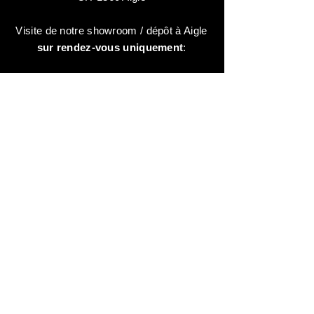
Visite de notre showroom / dépôt à Aigle
sur rendez-vous uniquement
:
contactez-nous au:
+41 78 744 44 03
Bureau - Admin
Animaux-en-Resine.ch
c/o Diamedia Sàrl
Ruelle de Borjaux 4,
CH-1807 Blonay
T
+41 21 801 03 70
contact@animaux-en-resine.ch
INFOS DIVERSES