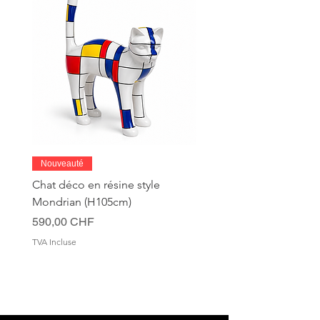
Nouveauté
Chat déco en résine style
Mondrian (H105cm)
Prix
590,00 CHF
TVA Incluse