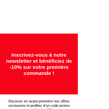
Garanties offertes:
"2 ans = Qualité" &
"14 jours = Satisfait ou remboursé"
Inscrivez-vous à notre
newsletter et bénéficiez de
-10% sur votre première
commande !
Recevez en avant-première nos offres
exclusives et profitez d'un code promo