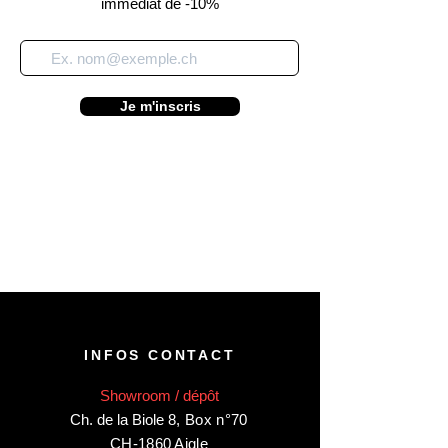
immédiat de -10%
Je m'inscris
INFOS CONTACT
Showroom / dépôt
Ch. de la Biole 8
,
Box n°70
CH-1860 Aigle