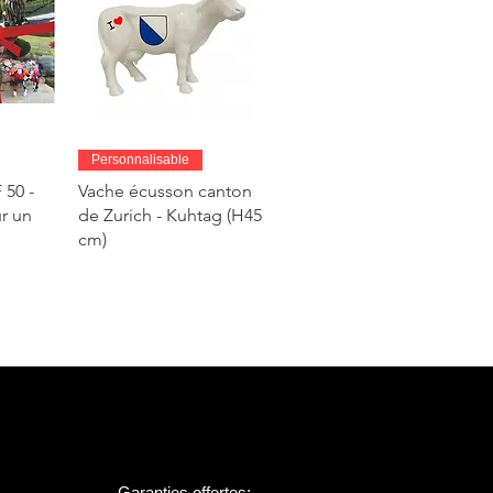
de
Aperçu rapide
Personnalisable
50 -
Vache écusson canton
r un
de Zurich - Kuhtag (H45
cm)
Garanties offertes: