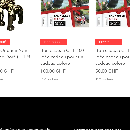
perçu rapide
Aperçu rapide
Aperçu rapi
auté
Idée cadeau
Idée cadeau
 Origami Noir –
Bon cadeau CHF 100 -
Bon cadeau CHF 
age Doré (H 128
Idée cadeau pour un
Idée cadeau pou
cadeau coloré
cadeau coloré
Prix
Prix
00 CHF
100,00 CHF
50,00 CHF
se
TVA Incluse
TVA Incluse
écupérer votre commande