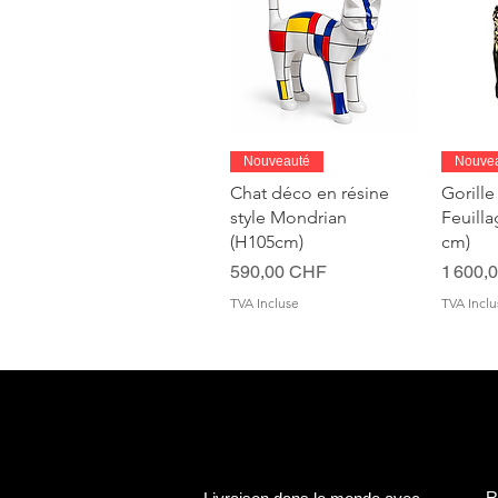
Aperçu rapide
A
Nouveauté
Nouve
Chat déco en résine
Gorille
style Mondrian
Feuill
(H105cm)
cm)
Prix
Prix
590,00 CHF
1 600,
TVA Incluse
TVA Inclu
R