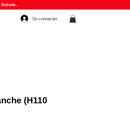
 Suisse.
Se connecter
anche (H110