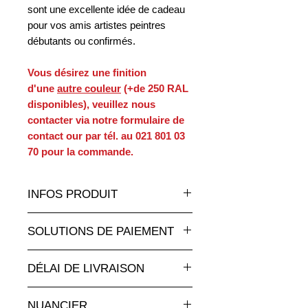
sont une excellente idée de cadeau
pour vos amis artistes peintres
débutants ou confirmés.
Vous désirez une finition
d'une
autre couleur
(+de 250 RAL
disponibles), veuillez nous
contacter via notre formulaire de
contact our par tél. au 021 801 03
70 pour la commande.
INFOS PRODUIT
Un très grand choix de statues et
SOLUTIONS DE PAIEMENT
sculptures en résine de toutes les
tailles et à des tarifs
Paiement par carte de crédit en ligne
attractifs sur a
nimauxenresine.ch
,
DÉLAI DE LIVRAISON
totalement sécurisé.
votre spécialiste pour les objects
Pour les paiements par facture,
Fabrication à la commande: compter
deco pour intérieur et extérieur.
merci de nous faire parvenir votre
NUANCIER