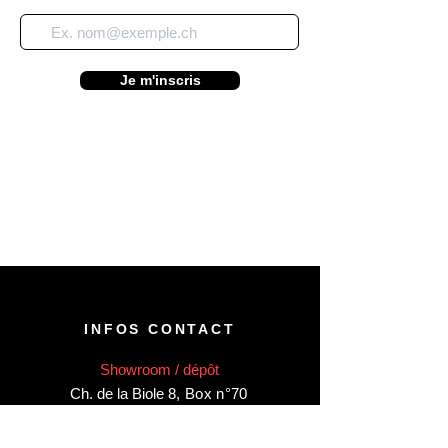
Je m'inscris
INFOS CONTACT
Showroom / dépôt
Ch. de la Biole 8
,
Box n°70
CH-1860 Aigle