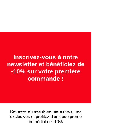
Garanties offertes:
"2 ans = Qualité" &
"14 jours = Satisfait ou remboursé"
Inscrivez-vous à notre
newsletter et bénéficiez de
-10% sur votre première
commande !
Recevez en avant-première nos offres
exclusives et profitez d'un code promo
immédiat de -10%