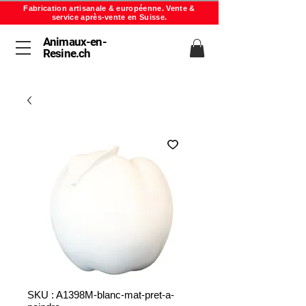
Fabrication artisanale & européenne. Vente &
service après-vente en Suisse.
Animaux-en-
Resine.ch
SKU : A1398M-blanc-mat-pret-a-