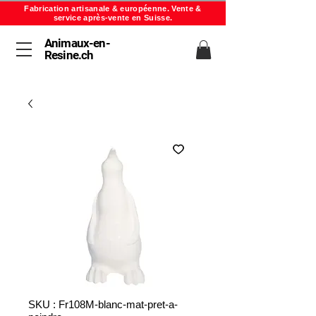
Fabrication artisanale & européenne. Vente &
service après-vente en Suisse.
Animaux-en-
Resine.ch
SKU : Fr108M-blanc-mat-pret-a-