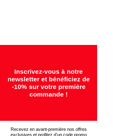
Garanties offertes:
"2 ans = Qualité" &
"14 jours = Satisfait ou remboursé"
Inscrivez-vous à notre
newsletter et bénéficiez de
-10% sur votre première
commande !
Recevez en avant-première nos offres
exclusives et profitez d'un code promo