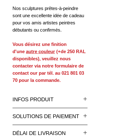
Nos sculptures prêtes-à-peindre
sont une excellente idée de cadeau
pour vos amis artistes peintres
débutants ou confirmés.
Vous désirez une finition
d'une
autre couleur
(+de 250 RAL
disponibles), veuillez nous
contacter via notre formulaire de
contact our par tél. au 021 801 03
70 pour la commande.
INFOS PRODUIT
Un très grand choix de statues et
SOLUTIONS DE PAIEMENT
sculptures en résine de toutes les
tailles et à des tarifs
Paiement par carte de crédit en ligne
attractifs sur a
nimauxenresine.ch
,
DÉLAI DE LIVRAISON
totalement sécurisé.
votre spécialiste pour les objects