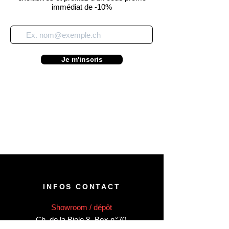
immédiat de -10%
Je m'inscris
INFOS CONTACT
Showroom / dépôt
Ch. de la Biole 8
,
Box n°70