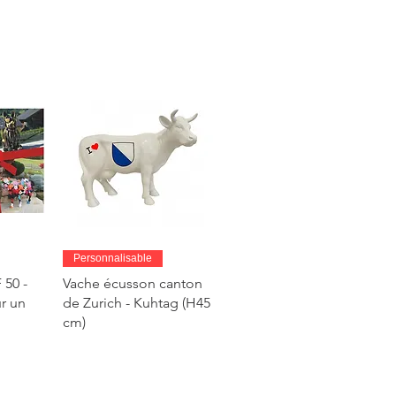
fants, cadeau mariage,
éatif, peinture créative, projet
istique
de
Aperçu rapide
Personnalisable
50 -
Vache écusson canton
r un
de Zurich - Kuhtag (H45
cm)