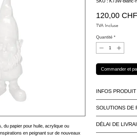
SKU : K73W-blanc-m
120,00 CH
TVA Incluse
Quantité
*
Commander et pa
INFOS PRODUIT
Un très grand choix 
SOLUTIONS DE 
de toutes les tailles 
attractifs sur a
nimau
Paiement par carte d
pour les objects deco
DÉLAI DE LIVRA
sécurisé.
 du papier pour huile, acrylique ou
Egalement personnal
Pour les paiements p
inspirations en peignant sur de nouveaux
Fabrication à la co
d'info sous: Personna