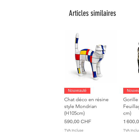
Articles similaires
Aperçu rapide
A
Nouveauté
Nouve
Chat déco en résine
Gorille
style Mondrian
Feuill
(H105cm)
cm)
Prix
Prix
590,00 CHF
1 600,
TVA Incluse
TVA Inclu