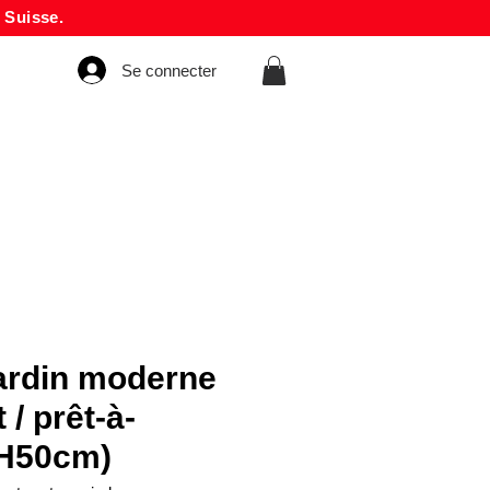
 Suisse.
Se connecter
jardin moderne
 / prêt-à-
(H50cm)