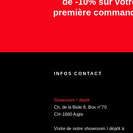
de -10% sur votr
première command
INFOS CONTACT
Showroom / dépôt
Ch. de la Biole 8
,
Box n°70
CH-1860 Aigle
Visite de notre showroom / dépôt à