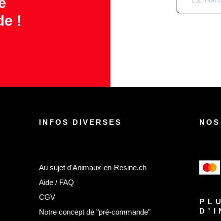
e
e !
INFOS DIVERSES
NOS
Au sujet d'Animaux-en-Resine.ch
Aide / FAQ
CGV
PL
D'
Notre concept de "pré-commande"