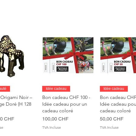
peiindre avec les en
assortiment, loisir cr
peinture, création art
perçu rapide
Aperçu rapide
Aperçu rapi
auté
Idée cadeau
Idée cadeau
 Origami Noir –
Bon cadeau CHF 100 -
Bon cadeau CHF 
age Doré (H 128
Idée cadeau pour un
Idée cadeau pou
cadeau coloré
cadeau coloré
Prix
Prix
00 CHF
100,00 CHF
50,00 CHF
se
TVA Incluse
TVA Incluse