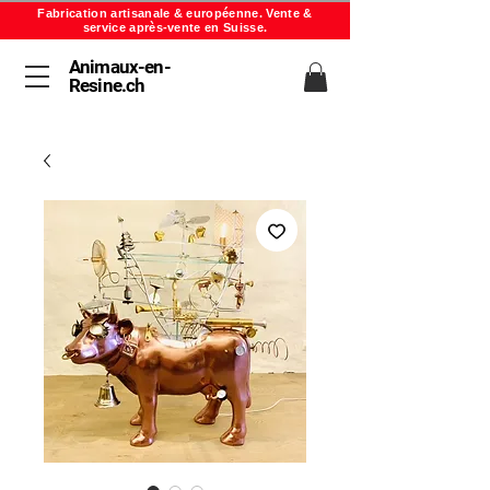
Fabrication artisanale & européenne. Vente &
service après-vente en Suisse.
Animaux-en-
Resine.ch