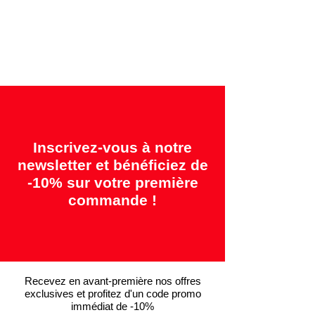
Garanties offertes:
"2 ans = Qualité" &
"14 jours = Satisfait ou remboursé"
Inscrivez-vous à notre
newsletter et bénéficiez de
-10% sur votre première
commande !
Recevez en avant-première nos offres
exclusives et profitez d'un code promo
immédiat de -10%