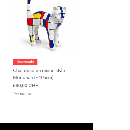
Nouveauté
Chat déco en résine style
Mondrian (H105cm)
Prix
590,00 CHF
TVA Incluse