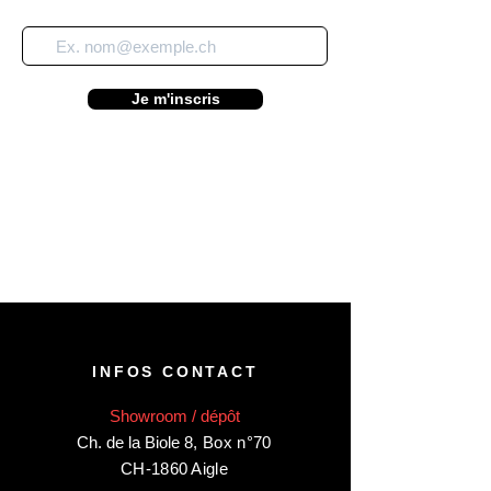
Je m'inscris
INFOS CONTACT
Showroom / dépôt
Ch. de la Biole 8
,
Box n°70
CH-1860 Aigle