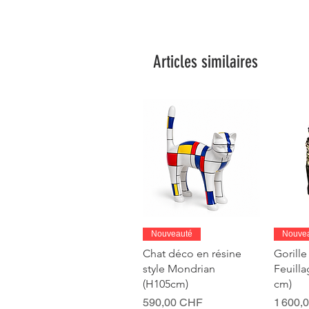
Articles similaires
Aperçu rapide
A
Nouveauté
Nouve
Chat déco en résine
Gorille
style Mondrian
Feuill
(H105cm)
cm)
Prix
Prix
590,00 CHF
1 600,