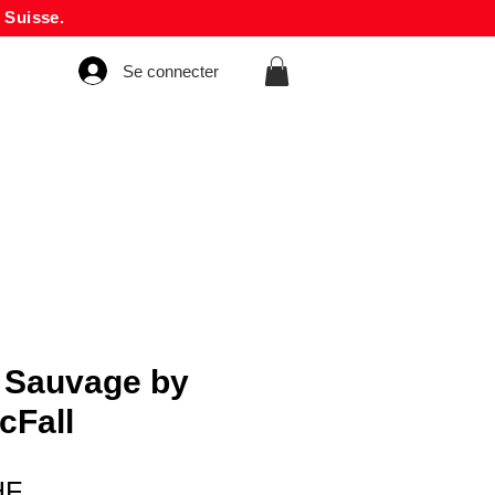
 Suisse.
Se connecter
 Sauvage by
cFall
Prix
HF