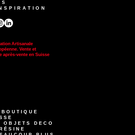
US
INSPIRATION
ation Artisanale
opéenne. Vente et
e après-vente en Suisse
-BOUTIQUE
SSE
S OBJETS DECO
RÉSINE
EAUCOUP PLUS...