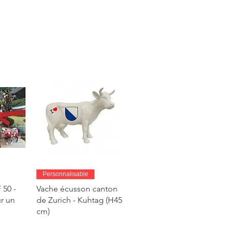
de
Aperçu rapide
Personnalisable
50 -
Vache écusson canton
r un
de Zurich - Kuhtag (H45
cm)