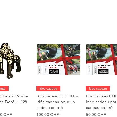
perçu rapide
Aperçu rapide
Aperçu rapi
auté
Idée cadeau
Idée cadeau
 Origami Noir –
Bon cadeau CHF 100 -
Bon cadeau CHF 
age Doré (H 128
Idée cadeau pour un
Idée cadeau pou
cadeau coloré
cadeau coloré
Prix
Prix
00 CHF
100,00 CHF
50,00 CHF