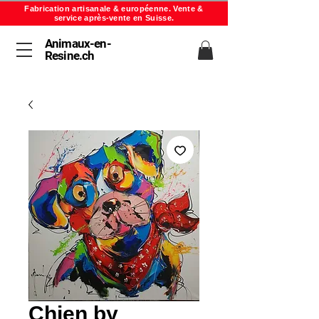
Fabrication artisanale & européenne. Vente &
service après-vente en Suisse.
Animaux-en-
Resine.ch
Chien by