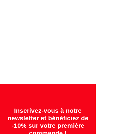
Paiements sécurisés par carte de crédit ou
par facture
Garanties offertes:
"2 ans = Qualité" &
"14 jours = Satisfait ou remboursé"
Inscrivez-vous à notre
newsletter et bénéficiez de
-10% sur votre première
commande !