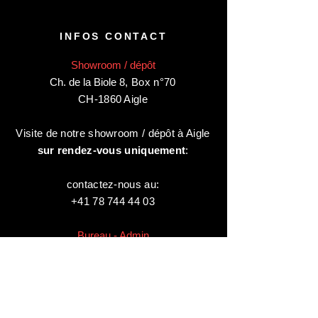
INFOS CONTACT
Showroom / dépôt
Ch. de la Biole 8
,
Box n°70
CH-1860 Aigle
Visite de notre showroom / dépôt à Aigle
sur rendez-vous uniquement
:
contactez-nous au:
+41 78 744 44 03
Bureau - Admin
Animaux-en-Resine.ch
c/o Diamedia Sàrl
Ruelle de Borjaux 4,
CH-1807 Blonay