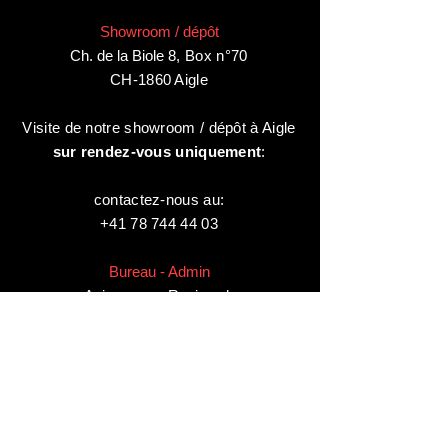
Showroom / dépôt
Ch. de la Biole 8
,
Box n°70
CH-1860 Aigle
Visite de notre showroom / dépôt à Aigle
sur rendez-vous uniquement
:
contactez-nous au:
+41 78 744 44 03
Bureau - Admin
Animaux-en-Resine.ch
c/o Diamedia Sàrl
Ruelle de Borjaux 4,
CH-1807 Blonay
T
+41 21 801 03 70
contact@animaux-en-resine.ch