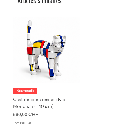
Articles similaires
Nouveauté
Chat déco en résine style
Mondrian (H105cm)
Prix
590,00 CHF
TVA Incluse