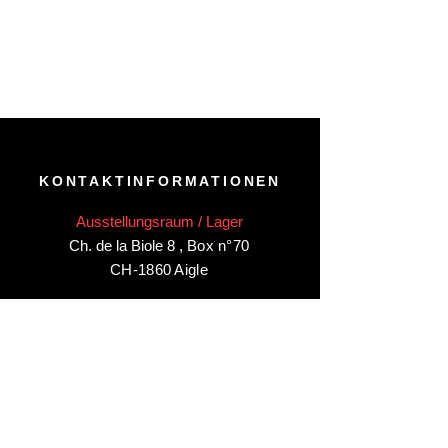
KONTAKTINFORMATIONEN
Ausstellungsraum / Lager
Ch. de la Biole 8
,
Box n°70
CH-1860 Aigle
Besuchen Sie unseren
Ausstellungsraum/Lager in Aigle
nur
nach Vereinbarung
:
Kontaktieren Sie uns unter:
+41 78 744 44 03