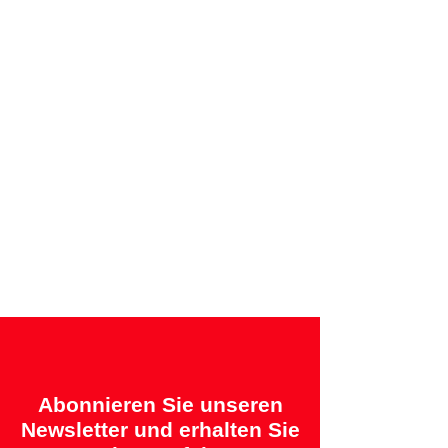
Sichere Zahlung per Kreditkarte oder
Rechnung
Angebotene Garantien:
„2 Jahre = Qualität“ &
„14 Tage = Zufriedenheitsgarantie oder
Geld zurück“
Abonnieren Sie unseren
Newsletter und erhalten Sie