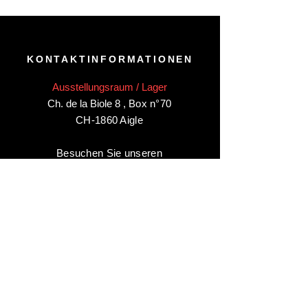
KONTAKTINFORMATIONEN
Ausstellungsraum / Lager
Ch. de la Biole 8
,
Box n°70
CH-1860 Aigle
Besuchen Sie unseren
Ausstellungsraum/Lager in Aigle
nur
nach Vereinbarung
:
Kontaktieren Sie uns unter:
+41 78 744 44 03
Büro - Verwaltung
Animaux-en-Resine.ch
c/o Diamedia Sàrl