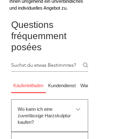
Ihnen umgehend ein unverbindliches
und individuelles Angebot zu.
Questions
fréquemment
posées
Käuferleitfaden
Kundendienst
Wartungsleitfaden
Wo kann ich eine
zuverlässige Harzskulptur
kaufen?
Verschiedene Vertriebskanäle