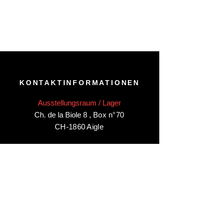
KONTAKTINFORMATIONEN
Ausstellungsraum / Lager
Ch. de la Biole 8
,
Box n°70
CH-1860 Aigle
Besuchen Sie unseren
Ausstellungsraum/Lager in Aigle
nur
nach Vereinbarung
:
Kontaktieren Sie uns unter:
+41 78 744 44 03