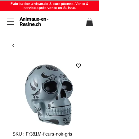
Fabrication artisanale & européenne. Vente &
service après-vente en Suisse.
Animaux-en-
Resine.ch
SKU : Fr381M-fleurs-noir-gris