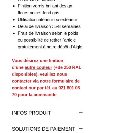
Finition vernis brillant design
fleurs noires fond gris
Utilisation intérieur ou extérieur
Délai de livraison : 5-8 semaines
Frais de livraison selon le poids
ou possibilité de retirer l'article
gratuitement à notre dépôt d'Aigle
Vous désirez une finition
d'une
autre couleur
(+de 250 RAL
disponibles), veuillez nous
contacter via notre formulaire de
contact our par tél. au 021 801 03
70 pour la commande.
INFOS PRODUIT
Un très grand choix de statues et
SOLUTIONS DE PAIEMENT
sculptures en résine de toutes les