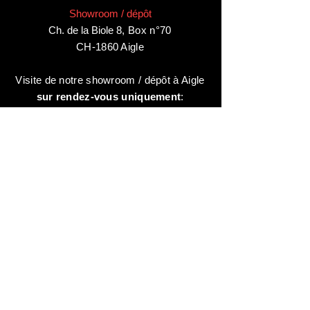
Showroom / dépôt
Ch. de la Biole 8
,
Box n°70
CH-1860 Aigle
Visite de notre showroom / dépôt à Aigle
sur rendez-vous uniquement
:
contactez-nous au:
+41 78 744 44 03
Bureau - Admin
Animaux-en-Resine.ch
c/o Diamedia Sàrl
Ruelle de Borjaux 4,
CH-1807 Blonay
T
+41 21 801 03 70
contact@animaux-en-resine.ch