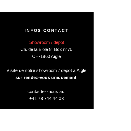
INFOS CONTACT
Showroom / dépôt
Ch. de la Biole 8
,
Box n°70
CH-1860 Aigle
Visite de notre showroom / dépôt à Aigle
sur rendez-vous uniquement
:
contactez-nous au:
+41 78 744 44 03
Bureau - Admin
Animaux-en-Resine.ch
c/o Diamedia Sàrl