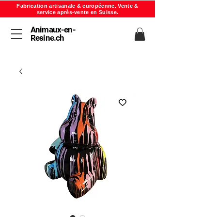
Fabrication artisanale & européenne. Vente &
service après-vente en Suisse.
Animaux-en-
Resine.ch