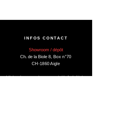
INFOS CONTACT
Showroom / dépôt
Ch. de la Biole 8
,
Box n°70
CH-1860 Aigle
Visite de notre showroom / dépôt à Aigle
sur rendez-vous uniquement
:
contactez-nous au:
+41 78 744 44 03
Bureau - Admin
Animaux-en-Resine.ch