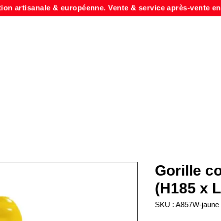
tion artisanale & européenne. Vente & service après-vente en
Gorille c
(H185 x 
SKU : A857W-jaune