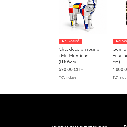
Aperçu rapide
A
Nouveauté
Nouve
Chat déco en résine
Gorille
style Mondrian
Feuill
(H105cm)
cm)
Prix
Prix
590,00 CHF
1 600,
TVA Incluse
TVA Inclu
R