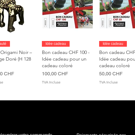
perçu rapide
Aperçu rapide
Aperçu rapi
auté
Idée cadeau
Idée cadeau
 Origami Noir –
Bon cadeau CHF 100 -
Bon cadeau CHF 
age Doré (H 128
Idée cadeau pour un
Idée cadeau pou
cadeau coloré
cadeau coloré
Prix
Prix
00 CHF
100,00 CHF
50,00 CHF
se
TVA Incluse
TVA Incluse
écupérer votre commande