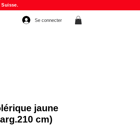
 Suisse.
Se connecter
olérique jaune
Larg.210 cm)