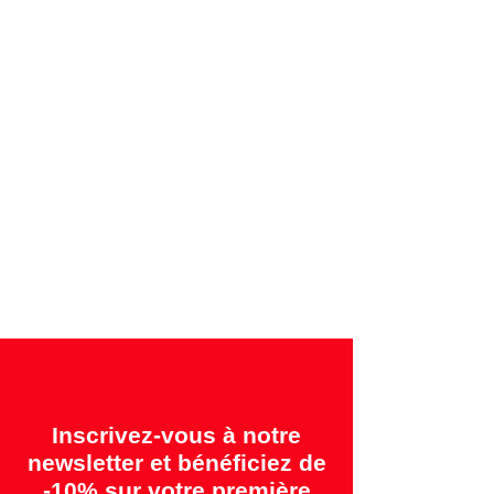
Paiements sécurisés par carte de crédit ou
par facture
Garanties offertes:
"2 ans = Qualité" &
"14 jours = Satisfait ou remboursé"
Inscrivez-vous à notre
newsletter et bénéficiez de
-10% sur votre première