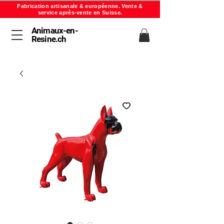
Fabrication artisanale & européenne. Vente &
service après-vente en Suisse.
Animaux-en-
Resine.ch