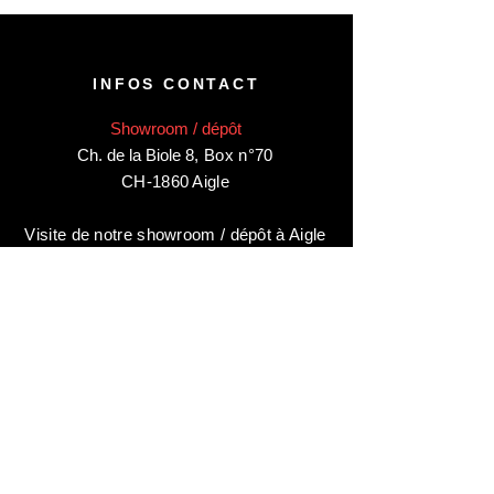
INFOS CONTACT
Showroom / dépôt
Ch. de la Biole 8
,
Box n°70
CH-1860 Aigle
Visite de notre showroom / dépôt à Aigle
sur rendez-vous uniquement
:
contactez-nous au:
+41 78 744 44 03
Bureau - Admin
Animaux-en-Resine.ch
c/o Diamedia Sàrl
Ruelle de Borjaux 4,