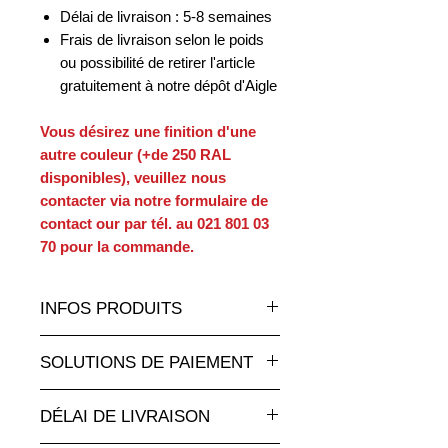
Délai de livraison : 5-8 semaines
Frais de livraison selon le poids
ou possibilité de retirer l'article
gratuitement à notre dépôt d'Aigle
Vous désirez une finition d'une
autre couleur (+de 250 RAL
disponibles), veuillez nous
contacter via notre formulaire de
contact our par tél. au 021 801 03
70 pour la commande.
INFOS PRODUITS
Un très grand choix de statues et
SOLUTIONS DE PAIEMENT
sculptures en résine de toutes les
tailles et à des tarifs
Paiement par carte de crédit en ligne
attractifs sur animauxenresine.ch,
DÉLAI DE LIVRAISON
totalement sécurisé.
votre spécialiste pour les objects
Pour les paiements par facture,