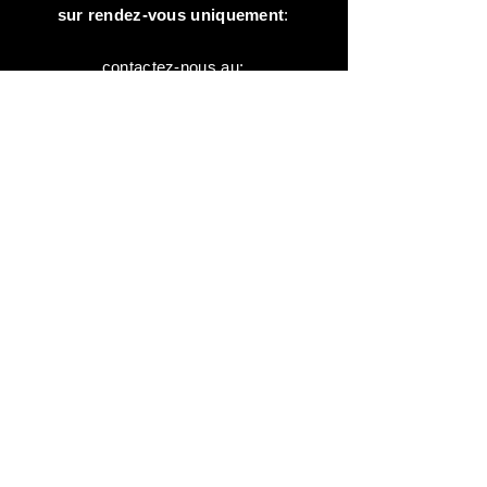
sur rendez-vous uniquement
:
contactez-nous au:
+41 78 744 44 03
Bureau - Admin
Animaux-en-Resine.ch
c/o Diamedia Sàrl
Ruelle de Borjaux 4,
CH-1807 Blonay
T
+41 21 801 03 70
contact@animaux-en-resine.ch
INFOS DIVERSES
Au sujet d'Animaux-en-