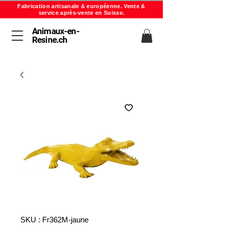
Fabrication artisanale & européenne. Vente &
service après-vente en Suisse.
Animaux-en-
Resine.ch
SKU : Fr362M-jaune