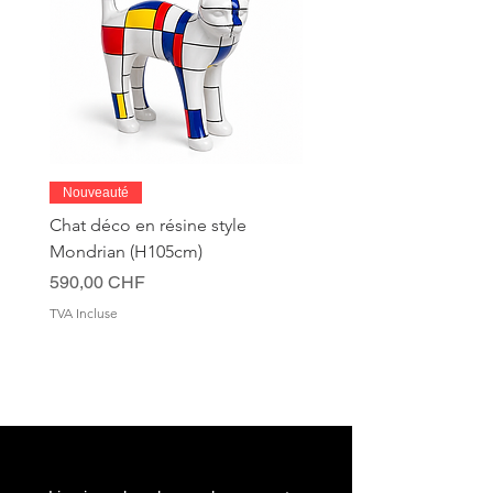
Nouveauté
Chat déco en résine style
Mondrian (H105cm)
Prix
590,00 CHF
TVA Incluse