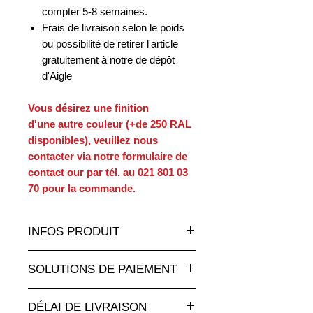
compter 5-8 semaines.
Frais de livraison selon le poids
ou possibilité de retirer l'article
gratuitement à notre de dépôt
d'Aigle
Vous désirez une finition
d'une
autre couleur
(+de 250 RAL
disponibles), veuillez nous
contacter via notre formulaire de
contact our par tél. au 021 801 03
70 pour la commande.
INFOS PRODUIT
Un très grand choix de statues et
SOLUTIONS DE PAIEMENT
sculptures en résine de toutes les
tailles et à des tarifs
Paiement par carte de crédit en ligne
attractifs sur animauxenresine.ch,
DÉLAI DE LIVRAISON
totalement sécurisé.