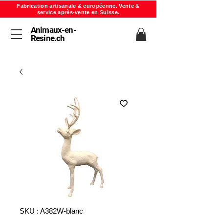
Fabrication artisanale & européenne. Vente &
service après-vente en Suisse.
Animaux-en-
Resine.ch
SKU : A382W-blanc