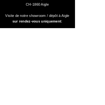
CH-1860 Aigle
Visite de notre showroom / dépôt à Aigle
sur rendez-vous uniquement
:
contactez-nous au:
+41 78 744 44 03
Bureau - Admin
Animaux-en-Resine.ch
c/o Diamedia Sàrl
Ruelle de Borjaux 4,
CH-1807 Blonay
T
+41 21 801 03 70
contact@animaux-en-resine.ch