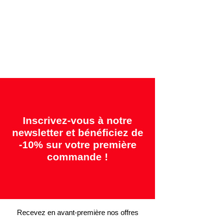
Garanties offertes:
"2 ans = Qualité" &
"14 jours = Satisfait ou remboursé"
Inscrivez-vous à notre
newsletter et bénéficiez de
-10% sur votre première
commande !
Recevez en avant-première nos offres