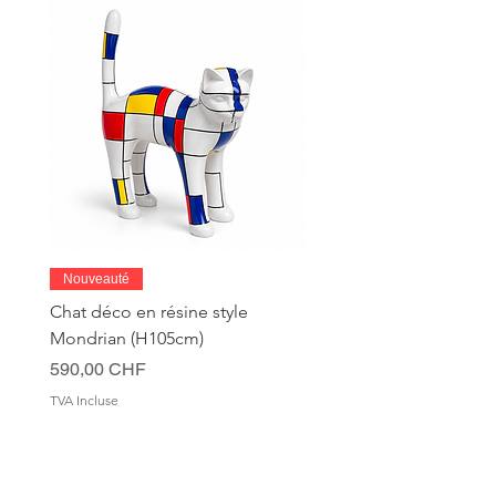
Nouveauté
Chat déco en résine style
Mondrian (H105cm)
Prix
590,00 CHF
TVA Incluse