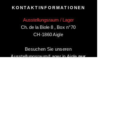
KONTAKTINFORMATIONEN
Ausstellungsraum / Lager
Ch. de la Biole 8
,
Box n°70
CH-1860 Aigle
Besuchen Sie unseren
Ausstellungsraum/Lager in Aigle
nur
nach Vereinbarung
:
Kontaktieren Sie uns unter:
+41 78 744 44 03
Büro - Verwaltung
Animaux-en-Resine.ch
c/o Diamedia Sàrl
Ruelle de Borjaux 4,
CH-1807 Blonay