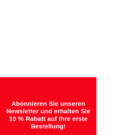
Rechnung
Angebotene Garantien:
„2 Jahre = Qualität“ &
„14 Tage = Zufriedenheitsgarantie oder
Geld zurück“
Abonnieren Sie unseren
Newsletter und erhalten Sie
10 % Rabatt auf Ihre erste
Bestellung!