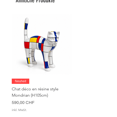
Ähnliche Produkte
können Sie uns jederzeit über unser
Katzenstatue, Dekoration, Design
Kontaktformular kontaktieren.
Neuheit
Chat déco en résine style
Mondrian (H105cm)
Preis
590,00 CHF
inkl. MwSt.