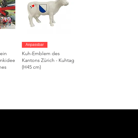
ht
Schnellansicht
Anpassbar
ein
Kuh-Emblem des
enkidee
Kantons Zürich - Kuhtag
hes
(H45 cm)