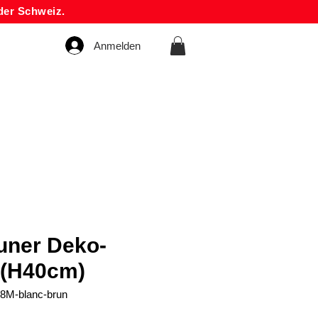
der Schweiz.
Anmelden
uner Deko-
 (H40cm)
68M-blanc-brun