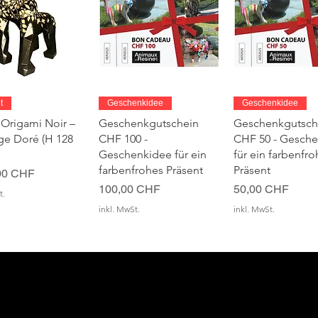
chnellansicht
Schnellansicht
Schnellansic
t
Geschenkidee
Geschenkidee
 Origami Noir –
Geschenkgutschein
Geschenkgutsch
age Doré (H 128
CHF 100 -
CHF 50 - Gesch
Geschenkidee für ein
für ein farbenfro
farbenfrohes Präsent
Präsent
00 CHF
Preis
Preis
100,00 CHF
50,00 CHF
t.
inkl. MwSt.
inkl. MwSt.