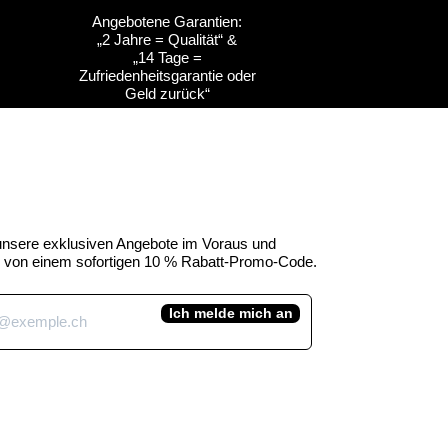
Angebotene Garantien:
„2 Jahre = Qualität“ &
ht
ht
Schnellansicht
Schnellansicht
Anpassbar
Anpassbar
„14 Tage =
Zufriedenheitsgarantie oder
s
s
Kuh-Emblem des
Kuh-Emblem des
Geld zurück“
Kuhtag
uhtag
Kantons Obwalden -
Kantons Freiburg (H45
Kuhtag (H45 cm)
cm)
e-Preis
Standardpreis
Sale-Preis
,00 CHF
450,00 CHF
390,00 CHF
inkl. MwSt.
 unsere exklusiven Angebote im Voraus und
ie von einem sofortigen 10 % Rabatt-Promo-Code.
Ich melde mich an