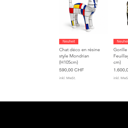
Schnellansicht
S
Neuheit
Neuhei
Chat déco en résine
Gorille
style Mondrian
Feuill
(H105cm)
cm)
Preis
Preis
590,00 CHF
1.600,
inkl. MwSt.
inkl. MwS