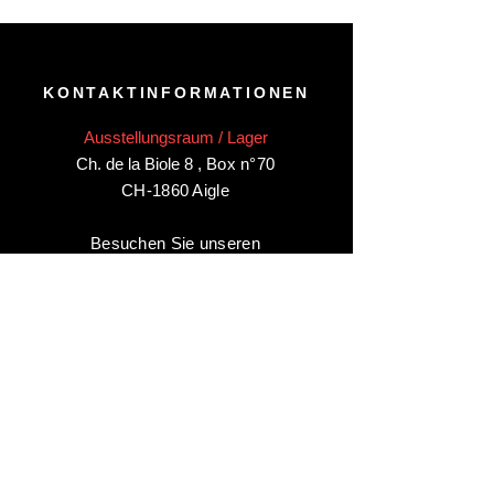
KONTAKTINFORMATIONEN
Ausstellungsraum / Lager
Ch. de la Biole 8
,
Box n°70
CH-1860 Aigle
Besuchen Sie unseren
Ausstellungsraum/Lager in Aigle
nur
nach Vereinbarung
:
Kontaktieren Sie uns unter:
+41 78 744 44 03
Büro - Verwaltung
Animaux-en-Resine.ch
c/o Diamedia Sàrl