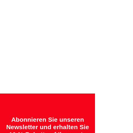
Sichere Zahlung per Kreditkarte oder
Rechnung
Angebotene Garantien:
„2 Jahre = Qualität“ &
„14 Tage = Zufriedenheitsgarantie oder
Geld zurück“
Abonnieren Sie unseren
Newsletter und erhalten Sie