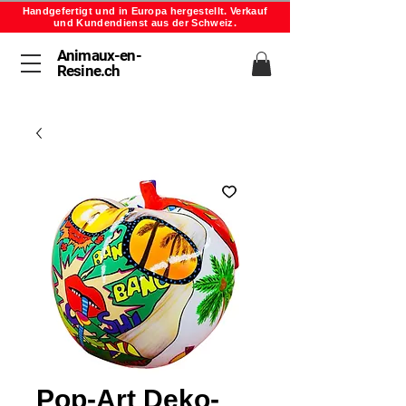
Handgefertigt und in Europa hergestellt. Verkauf
und Kundendienst aus der Schweiz.
Animaux-en-
Resine.ch
Pop-Art Deko-