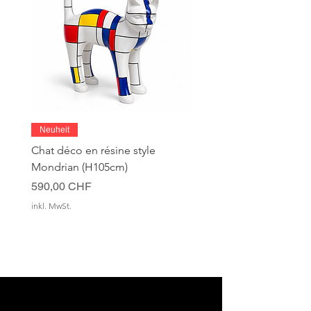
Neuheit
Chat déco en résine style
Mondrian (H105cm)
Preis
590,00 CHF
inkl. MwSt.