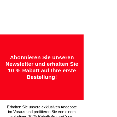
Angebotene Garantien:
„2 Jahre = Qualität“ &
„14 Tage = Zufriedenheitsgarantie oder
Geld zurück“
Abonnieren Sie unseren
Newsletter und erhalten Sie
10 % Rabatt auf Ihre erste
Bestellung!
Erhalten Sie unsere exklusiven Angebote
im Voraus und profitieren Sie von einem
sofortigen 10 % Rabatt-Promo-Code.