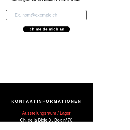
Ich melde mich an
KONTAKTINFORMATIONEN
Ausstellungsraum / Lager
Ch. de la Biole 8
,
Box n°70
CH-1860 Aigle