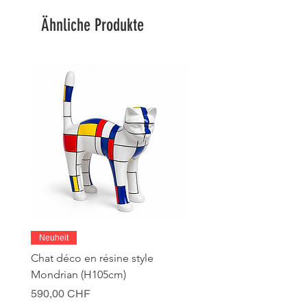
Ähnliche Produkte
Neuheit
Chat déco en résine style
Mondrian (H105cm)
Preis
590,00 CHF