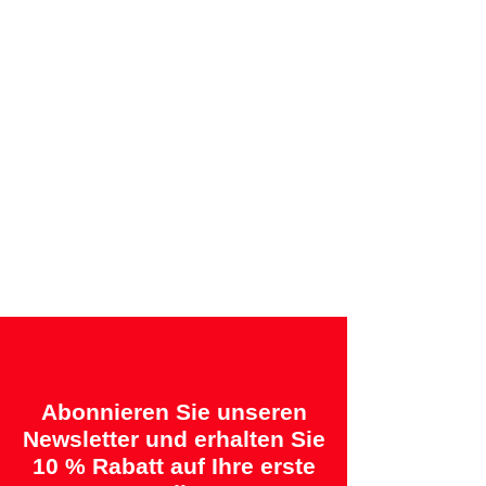
Sichere Zahlung per Kreditkarte oder
Rechnung
Angebotene Garantien:
„2 Jahre = Qualität“ &
„14 Tage = Zufriedenheitsgarantie oder
Geld zurück“
Abonnieren Sie unseren
Newsletter und erhalten Sie
10 % Rabatt auf Ihre erste