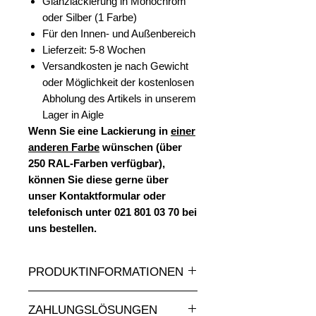
Glanzlackierung in Monochrom
oder Silber (1 Farbe)
Für den Innen- und Außenbereich
Lieferzeit: 5-8 Wochen
Versandkosten je nach Gewicht
oder Möglichkeit der kostenlosen
Abholung des Artikels in unserem
Lager in Aigle
Wenn Sie eine Lackierung in
einer
anderen Farbe
wünschen (über
250 RAL-Farben verfügbar),
können Sie diese gerne über
unser Kontaktformular oder
telefonisch unter 021 801 03 70 bei
uns bestellen.
PRODUKTINFORMATIONEN
Eine grosse Auswahl an Statuen und
ZAHLUNGSLÖSUNGEN
Skulpturen aus Kunstharz in allen