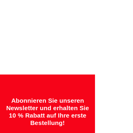
Rechnung
Angebotene Garantien:
„2 Jahre = Qualität“ &
„14 Tage = Zufriedenheitsgarantie oder
Geld zurück“
Abonnieren Sie unseren
Newsletter und erhalten Sie
10 % Rabatt auf Ihre erste
Bestellung!