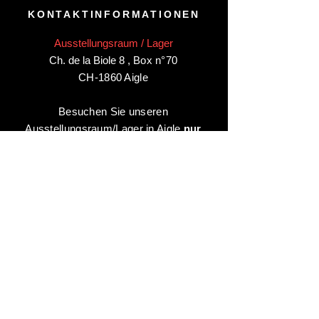
KONTAKTINFORMATIONEN
Ausstellungsraum / Lager
Ch. de la Biole 8
,
Box n°70
CH-1860 Aigle
Besuchen Sie unseren
Ausstellungsraum/Lager in Aigle
nur
nach Vereinbarung
:
Kontaktieren Sie uns unter:
+41 78 744 44 03
Büro - Verwaltung
Animaux-en-Resine.ch
c/o Diamedia Sàrl
Ruelle de Borjaux 4,
CH-1807 Blonay