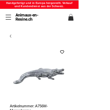
Handgefertigt und in Europa hergestellt. Verkauf
und Kundendienst aus der Schweiz.
Animaux-en-
Resine.ch
Artikelnummer: A756M-