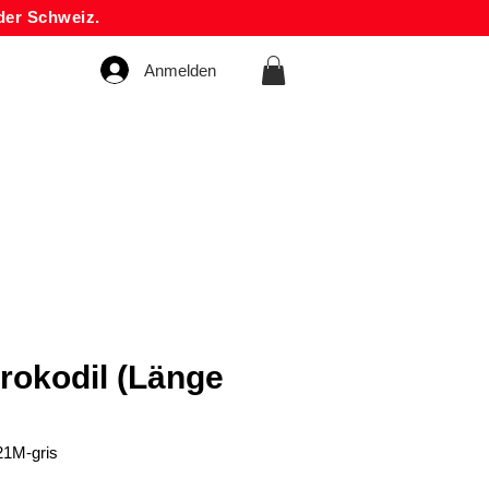
der Schweiz.
Anmelden
rokodil (Länge
21M-gris