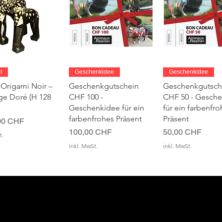
chnellansicht
Schnellansicht
Schnellansic
t
Geschenkidee
Geschenkidee
 Origami Noir –
Geschenkgutschein
Geschenkgutsch
age Doré (H 128
CHF 100 -
CHF 50 - Gesch
Geschenkidee für ein
für ein farbenfro
farbenfrohes Präsent
Präsent
00 CHF
Preis
Preis
100,00 CHF
50,00 CHF
t.
inkl. MwSt.
inkl. MwSt.