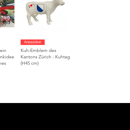
ht
Schnellansicht
Anpassbar
ein
Kuh-Emblem des
enkidee
Kantons Zürich - Kuhtag
hes
(H45 cm)