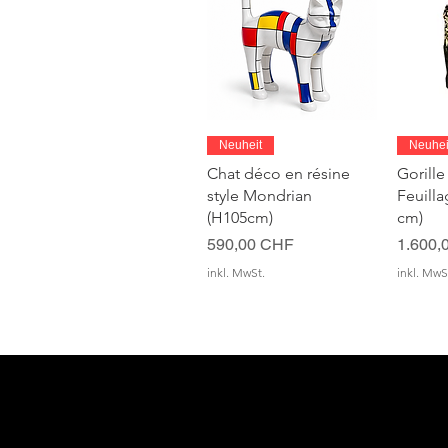
Schnellansicht
S
Neuheit
Neuhei
Chat déco en résine
Gorille
style Mondrian
Feuill
(H105cm)
cm)
Preis
Preis
590,00 CHF
1.600,
inkl. MwSt.
inkl. MwS