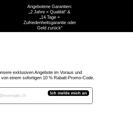
Angebotene Garantien:
„2 Jahre = Qualität“ &
ht
ht
Schnellansicht
Schnellansicht
Anpassbar
Anpassbar
„14 Tage =
Zufriedenheitsgarantie oder
s
s
Kuh-Emblem des
Kuh-Emblem des
Geld zurück“
Kuhtag
uhtag
Kantons Obwalden -
Kantons Freiburg (H45
Kuhtag (H45 cm)
cm)
e-Preis
Standardpreis
Sale-Preis
,00 CHF
450,00 CHF
390,00 CHF
inkl. MwSt.
 unsere exklusiven Angebote im Voraus und
ie von einem sofortigen 10 % Rabatt-Promo-Code.
Ich melde mich an