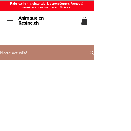
Fabrication artisanale & européenne. Vente &
service après-vente en Suisse.
Animaux-en-
Resine.ch
Notre actualité