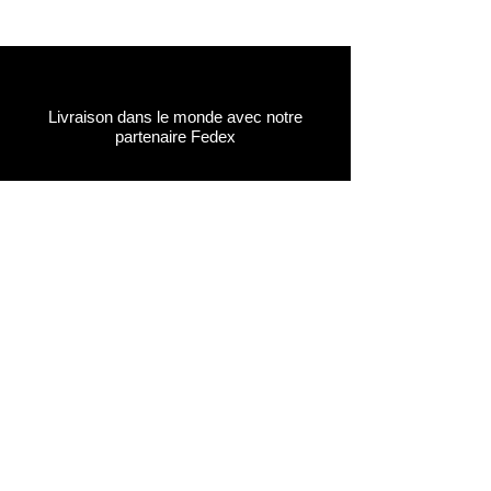
Livraison dans le monde avec notre
partenaire Fedex
Récupérer votre commande gratuitement
à notre dépôt en Suisse (Aigle, VD)
Paiements sécurisés par carte de crédit ou
par facture