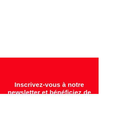
Garanties offertes:
"2 ans = Qualité" &
"14 jours = Satisfait ou remboursé"
Inscrivez-vous à notre
newsletter et bénéficiez de
-10% sur votre première
commande !