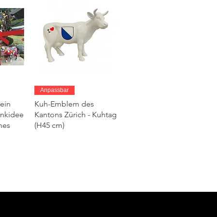
ht
Schnellansicht
Anpassbar
ein
Kuh-Emblem des
enkidee
Kantons Zürich - Kuhtag
hes
(H45 cm)