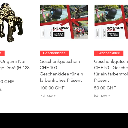
chnellansicht
Schnellansicht
Schnellansic
t
Geschenkidee
Geschenkidee
 Origami Noir –
Geschenkgutschein
Geschenkgutsch
age Doré (H 128
CHF 100 -
CHF 50 - Gesch
Geschenkidee für ein
für ein farbenfro
farbenfrohes Präsent
Präsent
00 CHF
Preis
Preis
100,00 CHF
50,00 CHF
t.
inkl. MwSt.
inkl. MwSt.