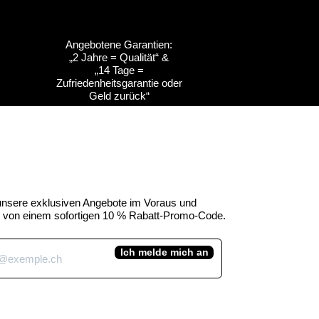
Angebotene Garantien:
„2 Jahre = Qualität“ &
ht
ht
Schnellansicht
Schnellansicht
Anpassbar
Anpassbar
„14 Tage =
Zufriedenheitsgarantie oder
s
s
Kuh-Emblem des
Kuh-Emblem des
Geld zurück“
Kuhtag
uhtag
Kantons Obwalden -
Kantons Freiburg (H45
Kuhtag (H45 cm)
cm)
e-Preis
Standardpreis
Sale-Preis
,00 CHF
450,00 CHF
390,00 CHF
inkl. MwSt.
 unsere exklusiven Angebote im Voraus und
ie von einem sofortigen 10 % Rabatt-Promo-Code.
Ich melde mich an