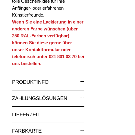
tolle Geschenkidee für Ihre
Anfänger- oder erfahrenen
Künstlerfreunde.
Wenn Sie eine Lackierung in
einer
anderen Farbe
wünschen (über
250 RAL-Farben verfügbar),
können Sie diese gerne über
unser Kontaktformular oder
telefonisch unter 021 801 03 70 bei
uns bestellen.
PRODUKTINFO
Eine sehr große Auswahl an Statuen
ZAHLUNGSLÖSUNGEN
und Skulpturen aus Kunstharz in
allen Grössen und zu attraktiven
Absolut sichere Online-
Preisen auf
nimauxenresine.ch
,
LIEFERZEIT
Kreditkartenzahlung.
Ihrem Spezialisten für
Bei Zahlung per Rechnung senden
Auf Bestellung gefertigt: 5–8 Wochen
Dekorationsobjekte für den Innen-
Sie uns Ihre Bestellung bitte über
FARBKARTE
einplanen.
und Aussenbereich. Auch individuell