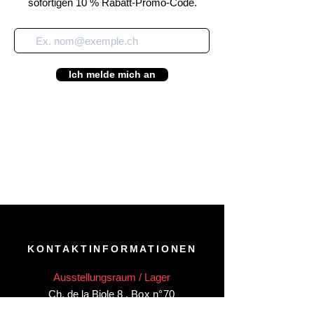
sofortigen 10 % Rabatt-Promo-Code.
Ich melde mich an
KONTAKTINFORMATIONEN
Ausstellungsraum / Lager
Ch. de la Biole 8
,
Box n°70
CH-1860 Aigle