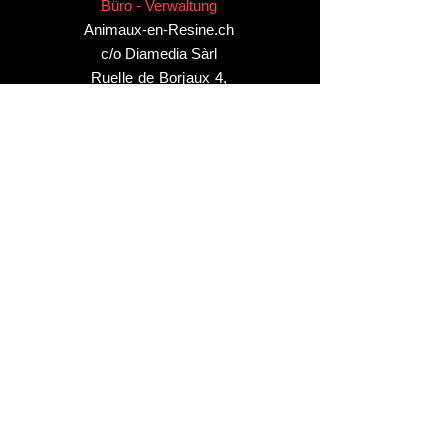
Büro - Verwaltung
Animaux-en-Resine.ch
c/o Diamedia Sàrl
Ruelle de Borjaux 4,
CH-1807 Blonay
T
+41 21 801 03 70
contact@animaux-en-resine.ch
SONSTIGE INFORMATIONEN
Über Animaux-en-Resine.ch
Geschäftsbedingungen
Unser „Vorbestellungskonzept“
TWINT kommt bald
So reinigen Sie Ihre Harze
Künstlerstücke