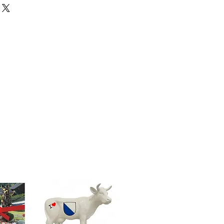
eschenk, Geburtstagsgeschenk,
 Taufgeschenk,
eschenk für Frau, Geschenk für
 Kind, Geschenk für Papa,
, Geschenk für Oma, Geschenk
iches Geschenk, personalisierte
igartiges Geschenk,
Geschenk, originelles Geschenk