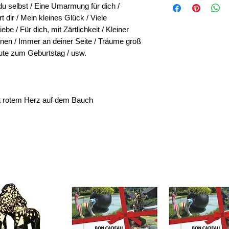
 du selbst / Eine Umarmung für dich /
personalisiertes G
 dir / Mein kleines Glück / Viele
Hochzeitsgeschenk,
be / Für dich, mit Zärtlichkeit / Kleiner
Geburtsgeschenk, G
nen / Immer an deiner Seite / Träume groß
Mann, Geschenk für
Gute zum Geburtstag / usw.
Geschenk für Mama
für Opa, unvergessl
Geschenkidee, einz
maßgeschneidertes 
t rotem Herz auf dem Bauch