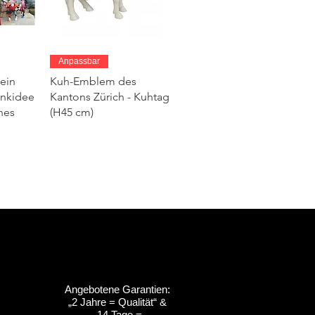
ht
Schnellansicht
Anpassbar
ein
Kuh-Emblem des
enkidee
Kantons Zürich - Kuhtag
hes
(H45 cm)
Angebotene Garantien:
„2 Jahre = Qualität“ &
ht
ht
Schnellansicht
Schnellansicht
Anpassbar
Anpassbar
„14 Tage =