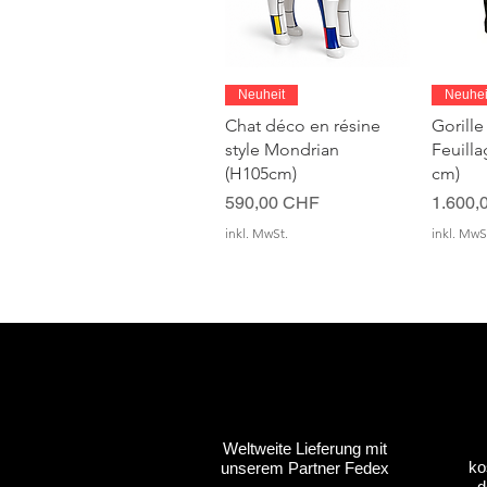
Schnellansicht
S
Neuheit
Neuhei
Chat déco en résine
Gorille
style Mondrian
Feuill
(H105cm)
cm)
Preis
Preis
590,00 CHF
1.600,
inkl. MwSt.
inkl. MwS
Weltweite Lieferung mit
ko
unserem Partner Fedex
Schnellansicht
Schnellansicht
Schnellansicht
S
S
Anpassbar
Anpassbar
Anpassbar
Anpas
Anpas
d