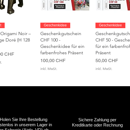
chnellansicht
Schnellansicht
Schnellansic
t
Geschenkidee
Geschenkidee
 Origami Noir –
Geschenkgutschein
Geschenkgutsch
age Doré (H 128
CHF 100 -
CHF 50 - Gesch
Geschenkidee für ein
für ein farbenfro
farbenfrohes Präsent
Präsent
00 CHF
Preis
Preis
100,00 CHF
50,00 CHF
t.
inkl. MwSt.
inkl. MwSt.
Holen Sie Ihre Bestellung
Sichere Zahlung per
stenlos in unserem Lager in
Kreditkarte oder Rechnung
chnellansicht
chnellansicht
Schnellansicht
Schnellansicht
Schnellansic
Schnellansic
sbar
sbar
Anpassbar
Anpassbar
Anpassbar
Anpassbar
er Schweiz (Aigle, VD) ab.