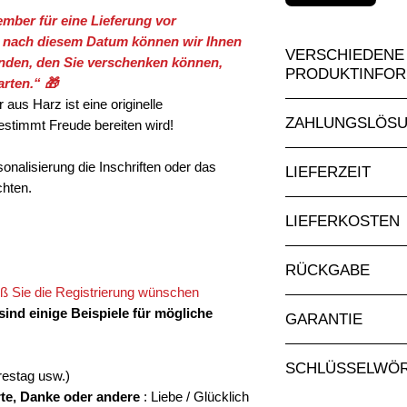
ember für eine Lieferung vor
 nach diesem Datum können wir Ihnen
VERSCHIEDENE
nden, den Sie verschenken können,
PRODUKTINFOR
rten.“ 🎁
aus Harz ist eine originelle
Hergestellt in Eu
ZAHLUNGSLÖS
estimmt Freude bereiten wird!
Lackieren und La
verwendeten Verfa
Absolut sichere Onli
onalisierung die Inschriften oder das
die Karosserie)
LIEFERZEIT
Rechnung.
Personalisierung
chten.
Auf Bestellung gefert
hochwertigen Kle
LIEFERKOSTEN
Wochen.
Bei allen Fragen u
jederzeit über unser
Lieferkosten nach G
RÜCKGABE
kostenlosen Abholun
ß Sie die Registrierung wünschen
in Aigle (Schweiz, W
Die Rücksendung de
sind einige Beispiele für mögliche
GARANTIE
Werktagen nach Erha
erfolgen.
Für alle unsere Skulp
SCHLÜSSELWÖ
gegen Herstellungsfe
restag usw.)
rte, Danke oder andere
: Liebe / Glücklich
Geschenkidee, einzi