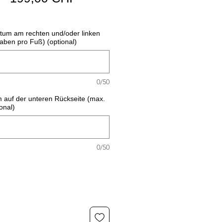
Preis
atum am rechten und/oder linken
aben pro Fuß) (optional)
0/50
m auf der unteren Rückseite (max.
onal)
0/50