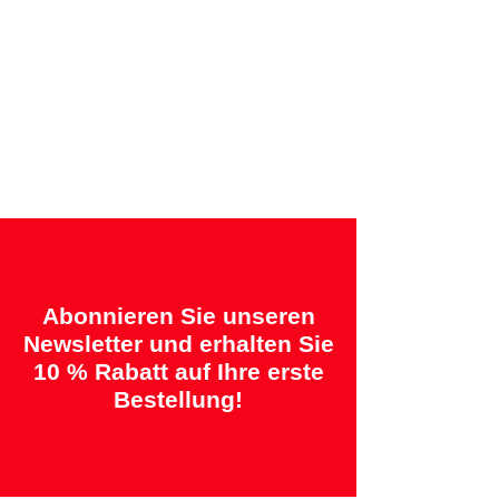
Angebotene Garantien:
„2 Jahre = Qualität“ &
„14 Tage = Zufriedenheitsgarantie oder
Geld zurück“
Abonnieren Sie unseren
Newsletter und erhalten Sie
10 % Rabatt auf Ihre erste
Bestellung!