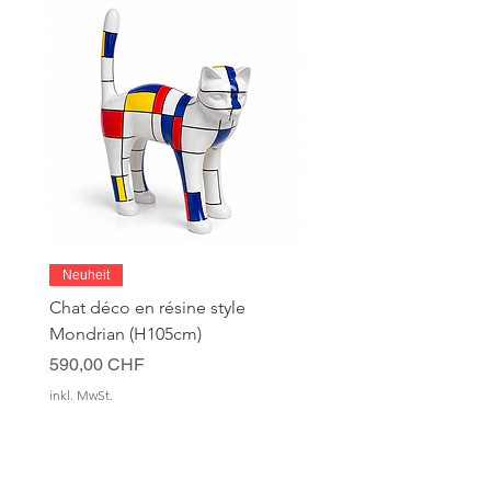
Neuheit
Chat déco en résine style
Mondrian (H105cm)
Preis
590,00 CHF
inkl. MwSt.