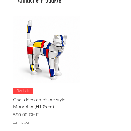
Ähnliche Produkte
Neuheit
Chat déco en résine style
Mondrian (H105cm)
Preis
590,00 CHF
inkl. MwSt.