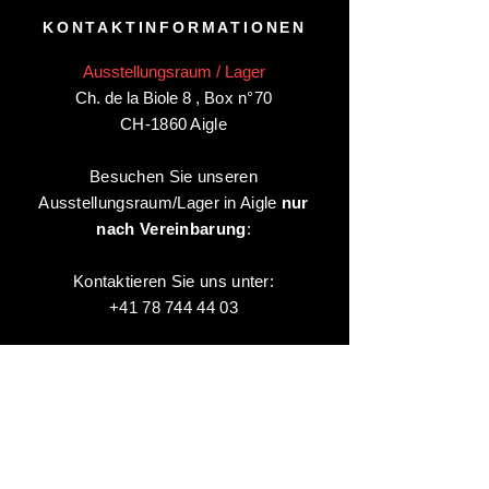
KONTAKTINFORMATIONEN
Ausstellungsraum / Lager
Ch. de la Biole 8
,
Box n°70
CH-1860 Aigle
Besuchen Sie unseren
Ausstellungsraum/Lager in Aigle
nur
nach Vereinbarung
:
Kontaktieren Sie uns unter:
+41 78 744 44 03
Büro - Verwaltung
Animaux-en-Resine.ch
c/o Diamedia Sàrl
Ruelle de Borjaux 4,
CH-1807 Blonay