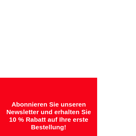
Rechnung
Angebotene Garantien:
„2 Jahre = Qualität“ &
„14 Tage = Zufriedenheitsgarantie oder
Geld zurück“
Abonnieren Sie unseren
Newsletter und erhalten Sie
10 % Rabatt auf Ihre erste
Bestellung!