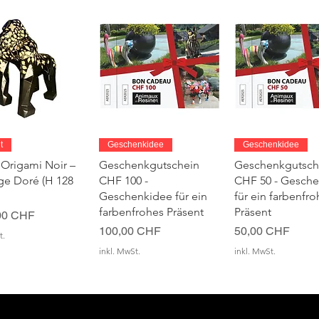
chnellansicht
Schnellansicht
Schnellansic
t
Geschenkidee
Geschenkidee
 Origami Noir –
Geschenkgutschein
Geschenkgutsch
age Doré (H 128
CHF 100 -
CHF 50 - Gesch
Geschenkidee für ein
für ein farbenfro
farbenfrohes Präsent
Präsent
00 CHF
Preis
Preis
100,00 CHF
50,00 CHF
t.
inkl. MwSt.
inkl. MwSt.