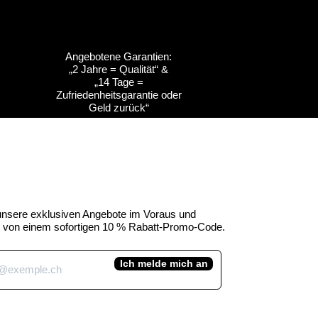
Angebotene Garantien:
„2 Jahre = Qualität“ &
ht
ht
Schnellansicht
Schnellansicht
Anpassbar
Anpassbar
„14 Tage =
Zufriedenheitsgarantie oder
s
s
Kuh-Emblem des
Kuh-Emblem des
Geld zurück“
Kuhtag
uhtag
Kantons Obwalden -
Kantons Freiburg (H45
Kuhtag (H45 cm)
cm)
e-Preis
Standardpreis
Sale-Preis
,00 CHF
450,00 CHF
390,00 CHF
inkl. MwSt.
 unsere exklusiven Angebote im Voraus und
ie von einem sofortigen 10 % Rabatt-Promo-Code.
Ich melde mich an