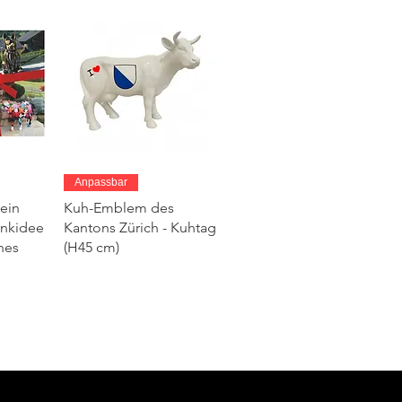
ht
Schnellansicht
Anpassbar
ein
Kuh-Emblem des
enkidee
Kantons Zürich - Kuhtag
hes
(H45 cm)