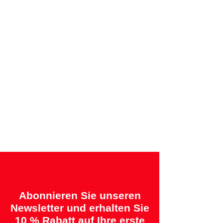
Sichere Zahlung per Kreditkarte oder
Rechnung
Angebotene Garantien:
„2 Jahre = Qualität“ &
„14 Tage = Zufriedenheitsgarantie oder
Geld zurück“
Abonnieren Sie unseren
Newsletter und erhalten Sie
10 % Rabatt auf Ihre erste