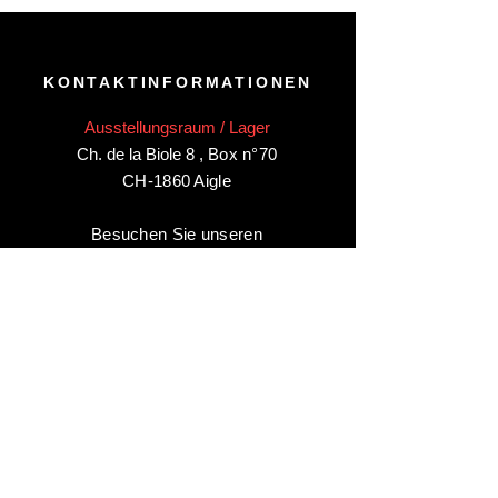
KONTAKTINFORMATIONEN
Ausstellungsraum / Lager
Ch. de la Biole 8
,
Box n°70
CH-1860 Aigle
Besuchen Sie unseren
Ausstellungsraum/Lager in Aigle
nur
nach Vereinbarung
:
Kontaktieren Sie uns unter:
+41 78 744 44 03
Büro - Verwaltung
Animaux-en-Resine.ch
c/o Diamedia Sàrl