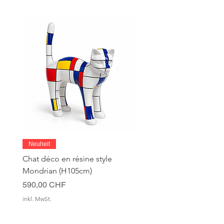
Bei allen Fragen und Wünschen
können Sie uns jederzeit über unser
Kontaktformular kontaktieren.
Neuheit
Chat déco en résine style
Mondrian (H105cm)
Preis
590,00 CHF
inkl. MwSt.