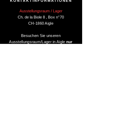
KONTAKTINFORMATIONEN
Ausstellungsraum / Lager
Ch. de la Biole 8
,
Box n°70
CH-1860 Aigle
Besuchen Sie unseren
Ausstellungsraum/Lager in Aigle
nur
nach Vereinbarung
:
Kontaktieren Sie uns unter:
+41 78 744 44 03
Büro - Verwaltung
Animaux-en-Resine.ch
c/o Diamedia Sàrl
Ruelle de Borjaux 4,
CH-1807 Blonay