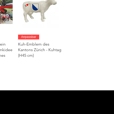
ht
Schnellansicht
Anpassbar
ein
Kuh-Emblem des
enkidee
Kantons Zürich - Kuhtag
hes
(H45 cm)