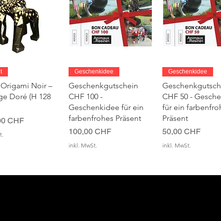
chnellansicht
Schnellansicht
Schnellansic
t
Geschenkidee
Geschenkidee
 Origami Noir –
Geschenkgutschein
Geschenkgutsch
age Doré (H 128
CHF 100 -
CHF 50 - Gesch
Geschenkidee für ein
für ein farbenfro
farbenfrohes Präsent
Präsent
00 CHF
Preis
Preis
100,00 CHF
50,00 CHF
t.
inkl. MwSt.
inkl. MwSt.