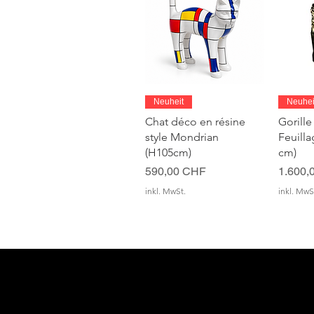
Schnellansicht
S
Neuheit
Neuhei
Chat déco en résine
Gorille
style Mondrian
Feuill
(H105cm)
cm)
Preis
Preis
590,00 CHF
1.600,
inkl. MwSt.
inkl. MwS