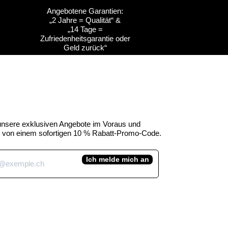
Angebotene Garantien:
„2 Jahre = Qualität“ &
ht
ht
Schnellansicht
Schnellansicht
Anpassbar
Anpassbar
„14 Tage =
Zufriedenheitsgarantie oder
s
s
Kuh-Emblem des
Kuh-Emblem des
Geld zurück“
Kuhtag
uhtag
Kantons Obwalden -
Kantons Freiburg (H45
Kuhtag (H45 cm)
cm)
e-Preis
Standardpreis
Sale-Preis
,00 CHF
450,00 CHF
390,00 CHF
inkl. MwSt.
 unsere exklusiven Angebote im Voraus und
ie von einem sofortigen 10 % Rabatt-Promo-Code.
Ich melde mich an