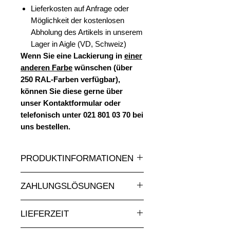
Lieferkosten auf Anfrage oder
Möglichkeit der kostenlosen
Abholung des Artikels in unserem
Lager in Aigle (VD, Schweiz)
Wenn Sie eine Lackierung in
einer
anderen Farbe
wünschen (über
250 RAL-Farben verfügbar),
können Sie diese gerne über
unser Kontaktformular oder
telefonisch unter 021 801 03 70 bei
uns bestellen.
PRODUKTINFORMATIONEN
Eine grosse Auswahl an Statuen und
ZAHLUNGSLÖSUNGEN
Skulpturen aus Kunstharz in allen
Grössen und zu attraktiven Preisen
Absolut sichere Online-
finden Sie bei animauxenresine.ch,
LIEFERZEIT
Kreditkartenzahlung.
Ihrem Spezialisten für
Bei Zahlung per Rechnung senden