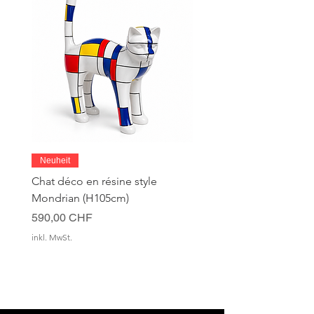
Neuheit
Chat déco en résine style
Mondrian (H105cm)
Preis
590,00 CHF
inkl. MwSt.