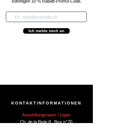
sofortigen 10 % Rabatt-Promo-Code.
Ich melde mich an
KONTAKTINFORMATIONEN
Ausstellungsraum / Lager
Ch. de la Biole 8
,
Box n°70
CH-1860 Aigle