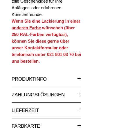
tolle Geschenkidee für Ihre
Anfänger- oder erfahrenen
Künstlerfreunde.
Wenn Sie eine Lackierung in
einer
anderen Farbe
wünschen (über
250 RAL-Farben verfügbar),
können Sie diese gerne über
unser Kontaktformular oder
telefonisch unter 021 801 03 70 bei
uns bestellen.
PRODUKTINFO
Eine sehr große Auswahl an Statuen
ZAHLUNGSLÖSUNGEN
und Skulpturen aus Kunstharz in
allen Grössen und zu attraktiven
Absolut sichere Online-
Preisen auf
nimauxenresine.ch
,
LIEFERZEIT
Kreditkartenzahlung.
Ihrem Spezialisten für
Bei Zahlung per Rechnung senden
Auf Bestellung gefertigt: 5–8 Wochen
Dekorationsobjekte für den Innen-
Sie uns Ihre Bestellung bitte über
FARBKARTE
einplanen.
und Aussenbereich. Auch individuell