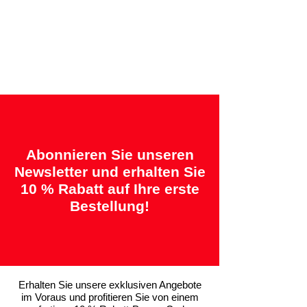
Angebotene Garantien:
„2 Jahre = Qualität“ &
„14 Tage = Zufriedenheitsgarantie oder
Geld zurück“
Abonnieren Sie unseren
Newsletter und erhalten Sie
10 % Rabatt auf Ihre erste
Bestellung!
Erhalten Sie unsere exklusiven Angebote
im Voraus und profitieren Sie von einem