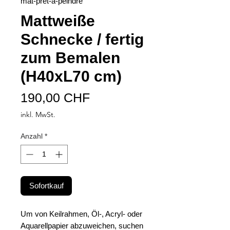
mat-pret-à-peindre
Mattweiße
Schnecke / fertig
zum Bemalen
(H40xL70 cm)
Preis
190,00 CHF
inkl. MwSt.
Anzahl
*
Sofortkauf
Um von Keilrahmen, Öl-, Acryl- oder
Aquarellpapier abzuweichen, suchen