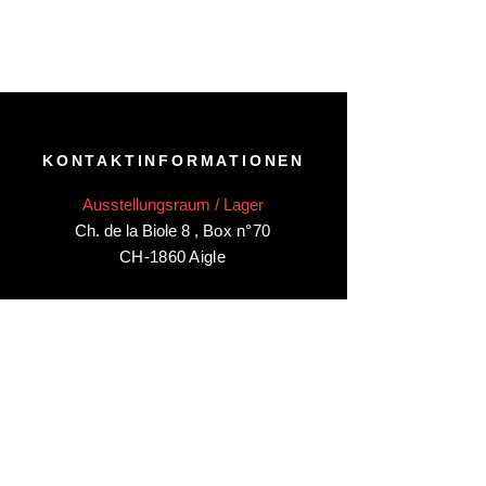
KONTAKTINFORMATIONEN
Ausstellungsraum / Lager
Ch. de la Biole 8
,
Box n°70
CH-1860 Aigle
Besuchen Sie unseren
Ausstellungsraum/Lager in Aigle
nur
nach Vereinbarung
:
Kontaktieren Sie uns unter:
+41 78 744 44 03