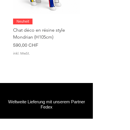
Neuheit
Chat déco en résine style
Mondrian (H105cm)
Preis
590,00 CHF
inkl. MwSt.
Weltweite Lieferung mit unserem Partner
Fedex