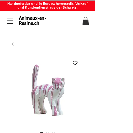
Handgefertigt und in Europa hergestellt. Verkauf
und Kundendienst aus der Schweiz.
Animaux-en-
Resine.ch