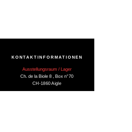
KONTAKTINFORMATIONEN
Ausstellungsraum / Lager
Ch. de la Biole 8
,
Box n°70
CH-1860 Aigle
Besuchen Sie unseren
Ausstellungsraum/Lager in Aigle
nur
nach Vereinbarung
:
Kontaktieren Sie uns unter: